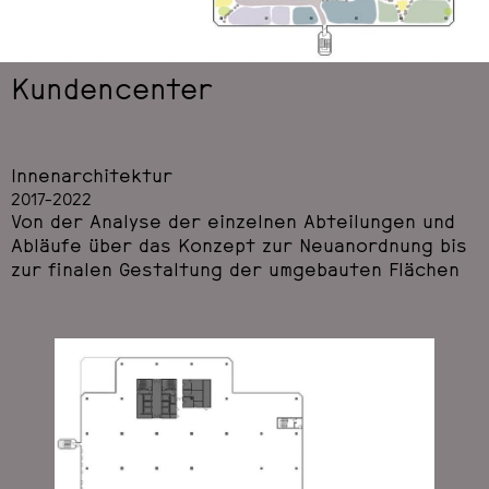
Kundencenter
Innenarchitektur
2017-2022
Von der Analyse der einzelnen Abteilungen und
Abläufe über das Konzept zur Neuanordnung bis
zur finalen Gestaltung der umgebauten Flächen