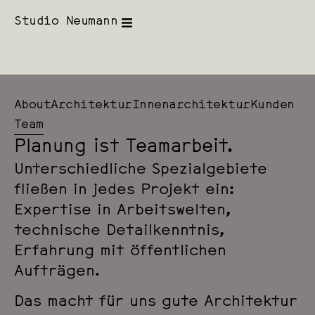
Studio Neumann
About
Architektur
Innenarchitektur
Kunden
Team
Planung ist Teamarbeit.
Unterschiedliche Spezial­gebiete
fließen in jedes Projekt ein:
Expertise in Arbeits­welten,
technische Detail­kenntnis,
Erfahrung mit öffentlichen
Aufträgen.
Das macht für uns gute Architektur